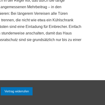
 in der Regel vor, das durch die lange
en angemessenen Mehrbeitrag – in den
eren: Bei längerem Verreisen alle Türen
 trennen, die nicht wie etwa ein Kühlschrank
ästen sind eine Einladung für Einbrecher. Einfach
s stundenweise anschalten, damit das Haus
atschutz sind sie grundsätzlich nur bis zu einer
Vertrag widerrufen