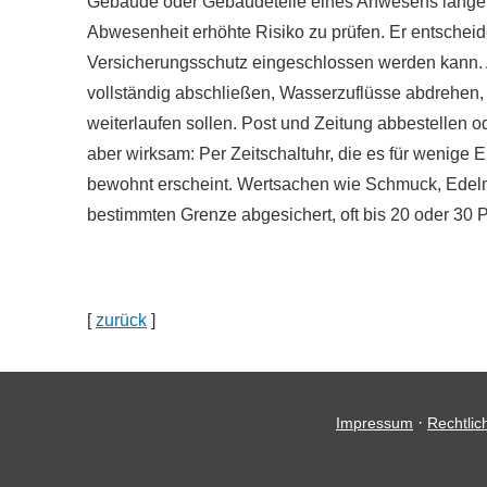
Gebäude oder Gebäudeteile eines Anwesens länger al
Abwesenheit erhöhte Risiko zu prüfen. Er entschei
Versicherungsschutz eingeschlossen werden kann. A
vollständig abschließen, Wasserzuflüsse abdrehen, 
weiterlaufen sollen. Post und Zeitung abbestellen 
aber wirksam: Per Zeitschaltuhr, die es für wenig
bewohnt erscheint. Wertsachen wie Schmuck, Edelmet
bestimmten Grenze abgesichert, oft bis 20 oder 3
[
zurück
]
·
Impressum
Rechtlic