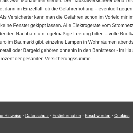
s zwei Monate leer stehen. Der Hausratversicherer behält sich
det dann im Einzelfall, ob die Gefahrerhöhung – eventuell geg
ls Versicherter kann man die Gefahren schon im Vorfeld minimi
keine Fenster gekippt lassen. Alle Elektrogeräte vom Stromnetz
oder den Nachbarn um regelmäßige Leerung bitten – volle Briefk
e Euro im Baumarkt gibt, einzelne Lampen in Wohnräumen abend
all oder Bargeld gehören ohnehin in den Banktresor - im Hausr
0 Prozent der gesamten Versicherungssumme.
·
·
·
·
he Hinweise
Datenschutz
Erstinformation
Beschwerden
Cookies