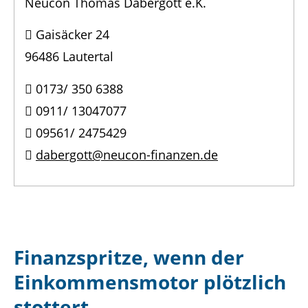
Neucon Thomas Dabergott e.K.
Gaisäcker 24
96486 Lautertal
0173/ 350 6388
0911/ 13047077
09561/ 2475429
dabergott@neucon-finanzen.de
Finanzspritze, wenn der
Einkommensmotor plötzlich
stottert